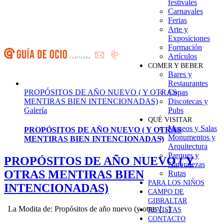
festivales
Saltar
Carnavales
al
Ferias
contenido
Arte y
Exposiciones
Formación
Artículos
COMER Y BEBER
Bares y
Restaurantes
PROPÓSITOS DE AÑO NUEVO ( Y OTRAS
Copas
MENTIRAS BIEN INTENCIONADAS)
Discotecas y
Galería
Pubs
QUÉ VISITAR
Museos y Salas
PROPÓSITOS DE AÑO NUEVO ( Y OTRAS
Monumentos y
MENTIRAS BIEN INTENCIONADAS)
Arquitectura
Parques y
PROPÓSITOS DE AÑO NUEVO ( Y
Naturalezas
OTRAS MENTIRAS BIEN
Rutas
PARA LOS NIÑOS
INTENCIONADAS)
CAMPO DE
GIBRALTAR
La Modita de: Propósitos de año nuevo (y otras [...]
REVISTAS
CONTACTO