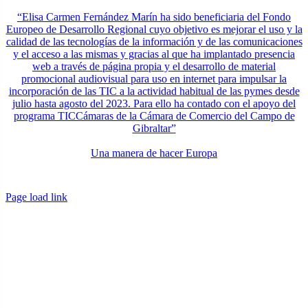
“Elisa Carmen Fernández Marín ha sido beneficiaria del Fondo
Europeo de Desarrollo Regional cuyo objetivo es mejorar el uso y la
calidad de las tecnologías de la información y de las comunicaciones
y el acceso a las mismas y gracias al que ha implantado presencia
web a través de página propia y el desarrollo de material
promocional audiovisual para uso en internet para impulsar la
incorporación de las TIC a la actividad habitual de las pymes desde
julio hasta agosto del 2023. Para ello ha contado con el apoyo del
programa TICCámaras de la Cámara de Comercio del Campo de
Gibraltar”
Una manera de hacer Europa
Page load link
Ir
a
Arriba