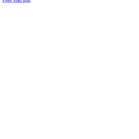
Page load link
Ir
a
Arriba