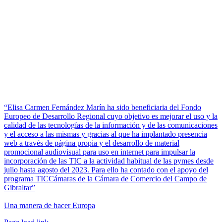
“Elisa Carmen Fernández Marín ha sido beneficiaria del Fondo
Europeo de Desarrollo Regional cuyo objetivo es mejorar el uso y la
calidad de las tecnologías de la información y de las comunicaciones
y el acceso a las mismas y gracias al que ha implantado presencia
web a través de página propia y el desarrollo de material
promocional audiovisual para uso en internet para impulsar la
incorporación de las TIC a la actividad habitual de las pymes desde
julio hasta agosto del 2023. Para ello ha contado con el apoyo del
programa TICCámaras de la Cámara de Comercio del Campo de
Gibraltar”
Una manera de hacer Europa
Facebook
Twitter
Instagram
Pinterest