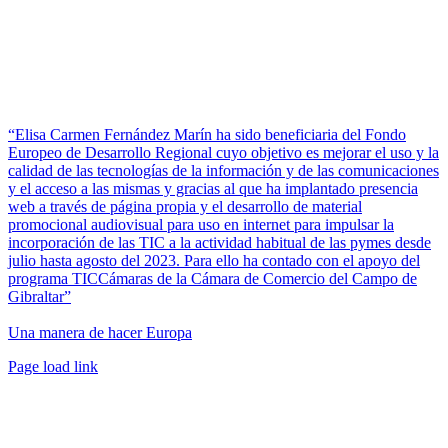
“Elisa Carmen Fernández Marín ha sido beneficiaria del Fondo
Europeo de Desarrollo Regional cuyo objetivo es mejorar el uso y la
calidad de las tecnologías de la información y de las comunicaciones
y el acceso a las mismas y gracias al que ha implantado presencia
web a través de página propia y el desarrollo de material
promocional audiovisual para uso en internet para impulsar la
incorporación de las TIC a la actividad habitual de las pymes desde
julio hasta agosto del 2023. Para ello ha contado con el apoyo del
programa TICCámaras de la Cámara de Comercio del Campo de
Gibraltar”
Una manera de hacer Europa
Facebook
Twitter
Instagram
Pinterest
Page load link
Ir
a
Arriba