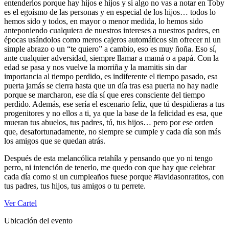
entenderlos porque hay hijos e hijos y si algo no vas a notar en Toby
es el egoísmo de las personas y en especial de los hijos… todos lo
hemos sido y todos, en mayor o menor medida, lo hemos sido
anteponiendo cualquiera de nuestros intereses a nuestros padres, en
épocas usándolos como meros cajeros automáticos sin ofrecer ni un
simple abrazo o un “te quiero” a cambio, eso es muy ñoña. Eso sí,
ante cualquier adversidad, siempre llamar a mamá o a papá. Con la
edad se pasa y nos vuelve la morriña y la mamitis sin dar
importancia al tiempo perdido, es indiferente el tiempo pasado, esa
puerta jamás se cierra hasta que un día tras esa puerta no hay nadie
porque se marcharon, ese día sí que eres consciente del tiempo
perdido. Además, ese sería el escenario feliz, que tú despidieras a tus
progenitores y no ellos a ti, ya que la base de la felicidad es esa, que
mueran tus abuelos, tus padres, tú, tus hijos… pero por ese orden
que, desafortunadamente, no siempre se cumple y cada día son más
los amigos que se quedan atrás.
Después de esta melancólica retahíla y pensando que yo ni tengo
perro, ni intención de tenerlo, me quedo con que hay que celebrar
cada día como si un cumpleaños fuese porque #lavidasonratitos, con
tus padres, tus hijos, tus amigos o tu perrete.
Ver Cartel
Ubicación del evento