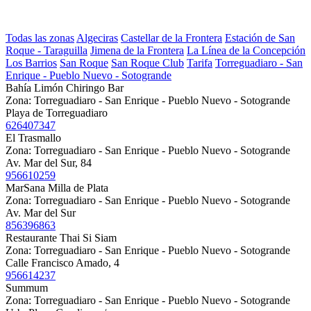
Todas las zonas
Algeciras
Castellar de la Frontera
Estación de San
Roque - Taraguilla
Jimena de la Frontera
La Línea de la Concepción
Los Barrios
San Roque
San Roque Club
Tarifa
Torreguadiaro - San
Enrique - Pueblo Nuevo - Sotogrande
Bahía Limón Chiringo Bar
Zona:
Torreguadiaro - San Enrique - Pueblo Nuevo - Sotogrande
Playa de Torreguadiaro
626407347
El Trasmallo
Zona:
Torreguadiaro - San Enrique - Pueblo Nuevo - Sotogrande
Av. Mar del Sur, 84
956610259
MarSana Milla de Plata
Zona:
Torreguadiaro - San Enrique - Pueblo Nuevo - Sotogrande
Av. Mar del Sur
856396863
Restaurante Thai Si Siam
Zona:
Torreguadiaro - San Enrique - Pueblo Nuevo - Sotogrande
Calle Francisco Amado, 4
956614237
Summum
Zona:
Torreguadiaro - San Enrique - Pueblo Nuevo - Sotogrande