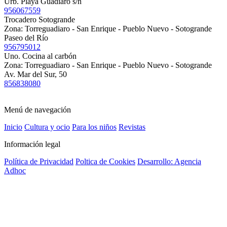
Urb. Playa Guadiaro s/n
956067559
Trocadero Sotogrande
Zona:
Torreguadiaro - San Enrique - Pueblo Nuevo - Sotogrande
Paseo del Río
956795012
Uno. Cocina al carbón
Zona:
Torreguadiaro - San Enrique - Pueblo Nuevo - Sotogrande
Av. Mar del Sur, 50
856838080
Menú de navegación
Inicio
Cultura y ocio
Para los niños
Revistas
Información legal
Política de Privacidad
Poltica de Cookies
Desarrollo: Agencia
Adhoc