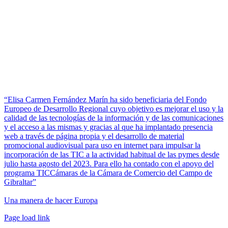
“Elisa Carmen Fernández Marín ha sido beneficiaria del Fondo
Europeo de Desarrollo Regional cuyo objetivo es mejorar el uso y la
calidad de las tecnologías de la información y de las comunicaciones
y el acceso a las mismas y gracias al que ha implantado presencia
web a través de página propia y el desarrollo de material
promocional audiovisual para uso en internet para impulsar la
incorporación de las TIC a la actividad habitual de las pymes desde
julio hasta agosto del 2023. Para ello ha contado con el apoyo del
programa TICCámaras de la Cámara de Comercio del Campo de
Gibraltar”
Una manera de hacer Europa
Facebook
Twitter
Instagram
Pinterest
Page load link
Ir