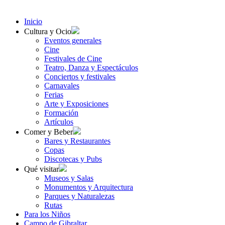
Inicio
Cultura y Ocio
Eventos generales
Cine
Festivales de Cine
Teatro, Danza y Espectáculos
Conciertos y festivales
Carnavales
Ferias
Arte y Exposiciones
Formación
Artículos
Comer y Beber
Bares y Restaurantes
Copas
Discotecas y Pubs
Qué visitar
Museos y Salas
Monumentos y Arquitectura
Parques y Naturalezas
Rutas
Para los Niños
Campo de Gibraltar