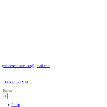
guiadeociocartelera@gmail.com
+34 699 372 974
Buscar:
Inicio