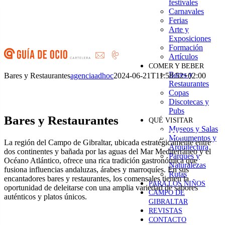
festivales
Saltar
Carnavales
al
Ferias
contenido
Arte y
Exposiciones
Formación
Artículos
COMER Y BEBER
Bares y
Bares y Restaurantes
agenciaadhoc
2024-06-21T11:58:52+02:00
Restaurantes
Copas
Discotecas y
Pubs
Bares y Restaurantes
QUÉ VISITAR
Bares y Restaurantes
Museos y Salas
Monumentos y
La región del Campo de Gibraltar, ubicada estratégicamente entre
Arquitectura
dos continentes y bañada por las aguas del Mar Mediterráneo y el
Parques y
Océano Atlántico, ofrece una rica tradición gastronómica que
Naturalezas
fusiona influencias andaluzas, árabes y marroquíes. En sus
Rutas
encantadores bares y restaurantes, los comensales tienen la
PARA LOS NIÑOS
oportunidad de deleitarse con una amplia variedad de sabores
CAMPO DE
auténticos y platos únicos.
GIBRALTAR
REVISTAS
CONTACTO