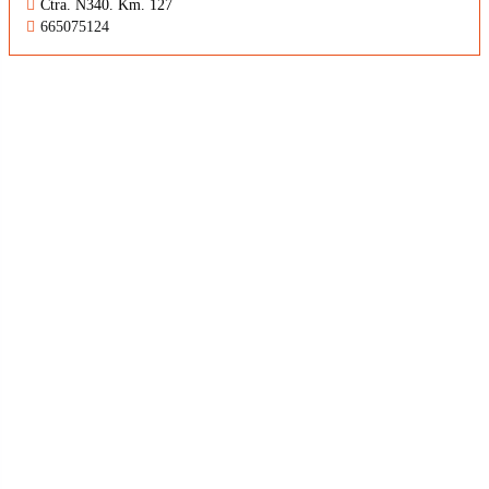
Ctra. N340. Km. 127
665075124