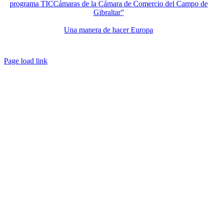
programa TICCámaras de la Cámara de Comercio del Campo de
Gibraltar”
Una manera de hacer Europa
Page load link
Ir
a
Arriba