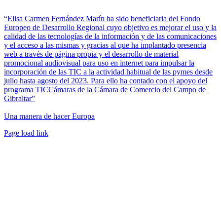
“Elisa Carmen Fernández Marín ha sido beneficiaria del Fondo
Europeo de Desarrollo Regional cuyo objetivo es mejorar el uso y la
calidad de las tecnologías de la información y de las comunicaciones
y el acceso a las mismas y gracias al que ha implantado presencia
web a través de página propia y el desarrollo de material
promocional audiovisual para uso en internet para impulsar la
incorporación de las TIC a la actividad habitual de las pymes desde
julio hasta agosto del 2023. Para ello ha contado con el apoyo del
programa TICCámaras de la Cámara de Comercio del Campo de
Gibraltar”
Una manera de hacer Europa
Facebook
Twitter
Instagram
Pinterest
Page load link
Ir
a
Arriba