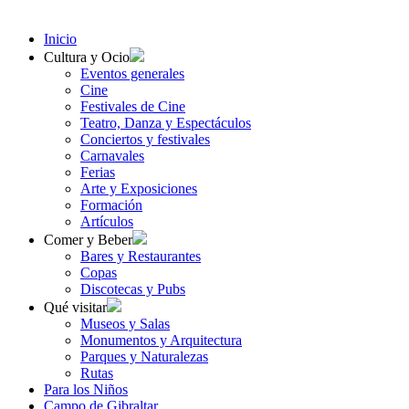
Inicio
Cultura y Ocio
Eventos generales
Cine
Festivales de Cine
Teatro, Danza y Espectáculos
Conciertos y festivales
Carnavales
Ferias
Arte y Exposiciones
Formación
Artículos
Comer y Beber
Bares y Restaurantes
Copas
Discotecas y Pubs
Qué visitar
Museos y Salas
Monumentos y Arquitectura
Parques y Naturalezas
Rutas
Para los Niños
Campo de Gibraltar