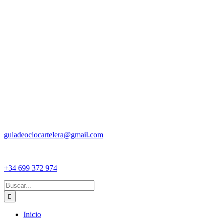
guiadeociocartelera@gmail.com
+34 699 372 974
Buscar:
Inicio