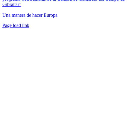
Gibraltar”
Una manera de hacer Europa
Facebook
Twitter
Instagram
Pinterest
Page load link
Ir
a
Arriba