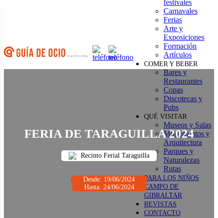
festivales
Saltar
Carnavales
al
Ferias
contenido
Arte y
Exposiciones
Formación
Artículos
COMER Y BEBER
Bares y
Restaurantes
Copas
Discotecas y
Pubs
QUÉ VISITAR
Museos y Salas
FERIA DE TARAGUILLA 2024
Monumentos y
Arquitectura
Parques y
Recinto Ferial Taraguilla
Naturalezas
Rutas
PARA LOS NIÑOS
Desde: 19/06/2024
CAMPO DE
Hasta: 24/06/2024
GIBRALTAR
REVISTAS
CONTACTO