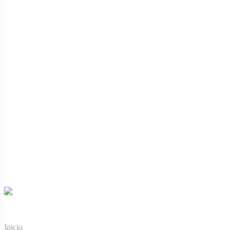
Menú de navegación
Inicio