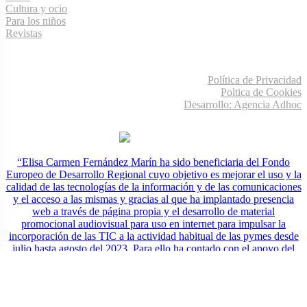
Cultura y ocio
Para los niños
Revistas
Información legal
Política de Privacidad
Poltica de Cookies
Desarrollo: Agencia Adhoc
“Elisa Carmen Fernández Marín ha sido beneficiaria del Fondo
Europeo de Desarrollo Regional cuyo objetivo es mejorar el uso y la
calidad de las tecnologías de la información y de las comunicaciones
y el acceso a las mismas y gracias al que ha implantado presencia
web a través de página propia y el desarrollo de material
promocional audiovisual para uso en internet para impulsar la
incorporación de las TIC a la actividad habitual de las pymes desde
julio hasta agosto del 2023. Para ello ha contado con el apoyo del
programa TICCámaras de la Cámara de Comercio del Campo de
Gibraltar”
Una manera de hacer Europa