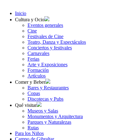
Inicio
Cultura y Ocio
Eventos generales
Cine
Festivales de Cine
Teatro, Danza y Espectáculos
Conciertos y festivales
Carnavales
Ferias
Arte y Exposiciones
Formación
Artículos
Comer y Beber
Bares y Restaurantes
Copas
Discotecas y Pubs
Qué visitar
Museos y Salas
Monumentos y Arquitectura
Parques y Naturalezas
Rutas
Para los Niños
Campo de Gibraltar