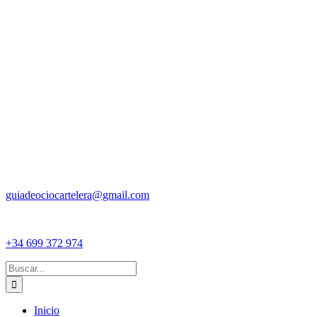
guiadeociocartelera@gmail.com
+34 699 372 974
Buscar:
Inicio