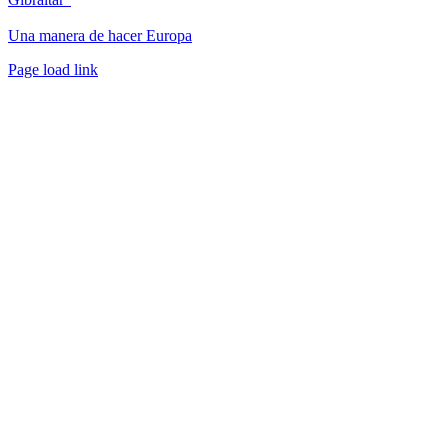
Una manera de hacer Europa
Facebook
Twitter
Instagram
Pinterest
Page load link
Ir
a
Arriba