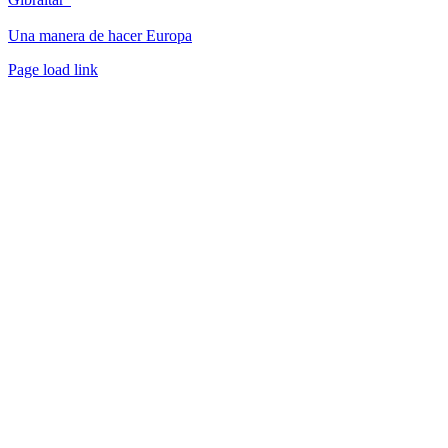
Una manera de hacer Europa
Facebook
Twitter
Instagram
Pinterest
Page load link
Ir
a
Arriba