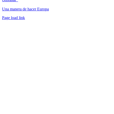
Una manera de hacer Europa
Facebook
Twitter
Instagram
Pinterest
Page load link
Ir
a
Arriba