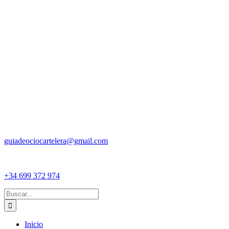
guiadeociocartelera@gmail.com
+34 699 372 974
Buscar:
Inicio