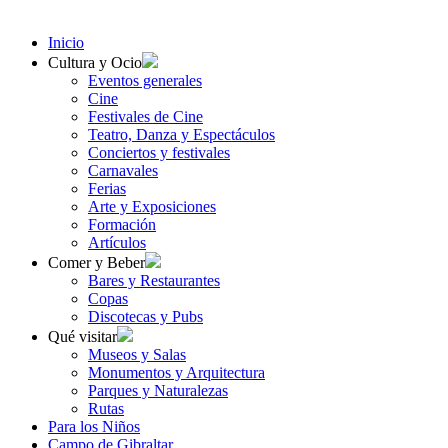
Inicio
Cultura y Ocio
Eventos generales
Cine
Festivales de Cine
Teatro, Danza y Espectáculos
Conciertos y festivales
Carnavales
Ferias
Arte y Exposiciones
Formación
Artículos
Comer y Beber
Bares y Restaurantes
Copas
Discotecas y Pubs
Qué visitar
Museos y Salas
Monumentos y Arquitectura
Parques y Naturalezas
Rutas
Para los Niños
Campo de Gibraltar