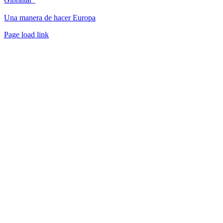
Una manera de hacer Europa
Facebook
Twitter
Instagram
Pinterest
Page load link
Ir
a
Arriba