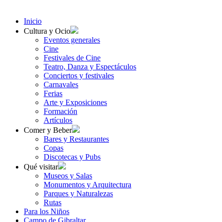
Inicio
Cultura y Ocio
Eventos generales
Cine
Festivales de Cine
Teatro, Danza y Espectáculos
Conciertos y festivales
Carnavales
Ferias
Arte y Exposiciones
Formación
Artículos
Comer y Beber
Bares y Restaurantes
Copas
Discotecas y Pubs
Qué visitar
Museos y Salas
Monumentos y Arquitectura
Parques y Naturalezas
Rutas
Para los Niños
Campo de Gibraltar