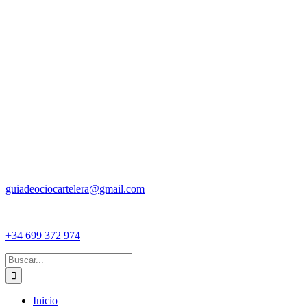
guiadeociocartelera@gmail.com
+34 699 372 974
Buscar:
Inicio