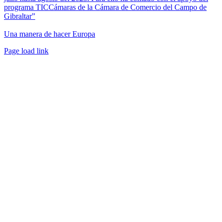
programa TICCámaras de la Cámara de Comercio del Campo de
Gibraltar”
Una manera de hacer Europa
Facebook
Twitter
Instagram
Pinterest
Page load link
Ir
a
Arriba