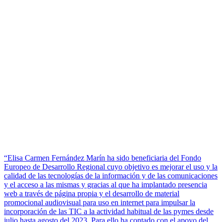
“Elisa Carmen Fernández Marín ha sido beneficiaria del Fondo
Europeo de Desarrollo Regional cuyo objetivo es mejorar el uso y la
calidad de las tecnologías de la información y de las comunicaciones
y el acceso a las mismas y gracias al que ha implantado presencia
web a través de página propia y el desarrollo de material
promocional audiovisual para uso en internet para impulsar la
incorporación de las TIC a la actividad habitual de las pymes desde
julio hasta agosto del 2023. Para ello ha contado con el apoyo del