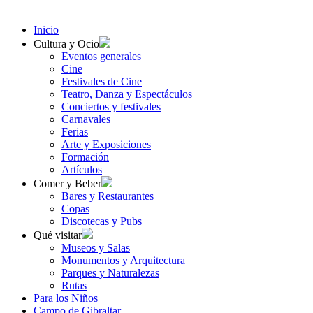
Inicio
Cultura y Ocio
Eventos generales
Cine
Festivales de Cine
Teatro, Danza y Espectáculos
Conciertos y festivales
Carnavales
Ferias
Arte y Exposiciones
Formación
Artículos
Comer y Beber
Bares y Restaurantes
Copas
Discotecas y Pubs
Qué visitar
Museos y Salas
Monumentos y Arquitectura
Parques y Naturalezas
Rutas
Para los Niños
Campo de Gibraltar