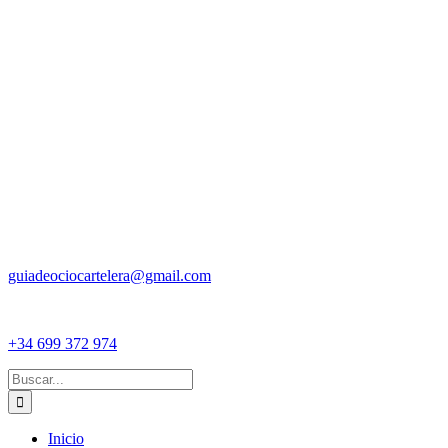
guiadeociocartelera@gmail.com
+34 699 372 974
Buscar:
Inicio