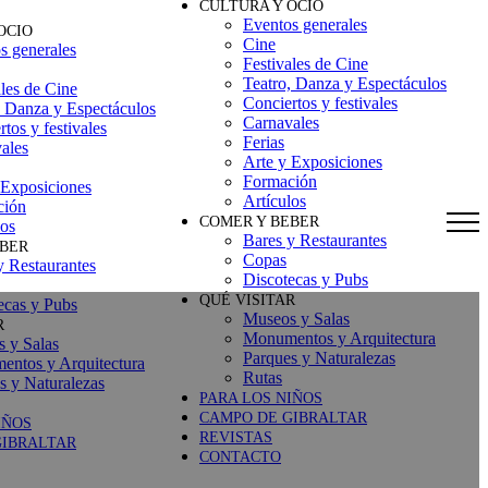
CULTURA Y OCIO
Eventos generales
OCIO
Cine
s generales
Festivales de Cine
Teatro, Danza y Espectáculos
ales de Cine
Conciertos y festivales
, Danza y Espectáculos
Carnavales
tos y festivales
Ferias
ales
Arte y Exposiciones
Formación
 Exposiciones
Artículos
ción
COMER Y BEBER
los
Bares y Restaurantes
EBER
Copas
y Restaurantes
Discotecas y Pubs
QUÉ VISITAR
ecas y Pubs
Museos y Salas
R
Monumentos y Arquitectura
 y Salas
Parques y Naturalezas
ntos y Arquitectura
Rutas
s y Naturalezas
PARA LOS NIÑOS
CAMPO DE GIBRALTAR
IÑOS
REVISTAS
GIBRALTAR
CONTACTO