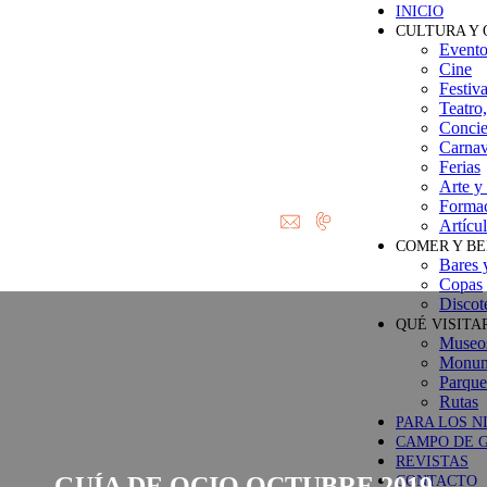
INICIO
CULTURA Y 
Evento
Cine
Festiv
Teatro
Concier
Carnav
Ferias
Arte y
Forma
Artícu
COMER Y B
Bares 
Copas
Discot
QUÉ VISITA
Museos
Monume
Parque
Rutas
PARA LOS N
CAMPO DE 
REVISTAS
GUÍA DE OCIO OCTUBRE 2019
CONTACTO