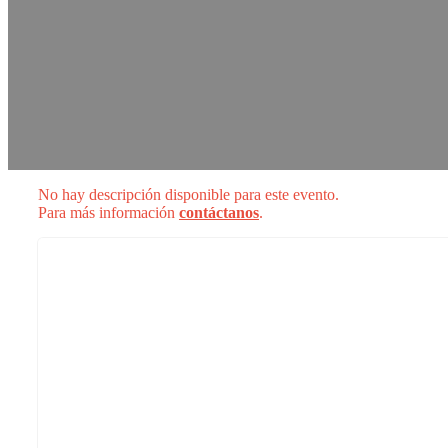
No hay descripción disponible para este evento.
Para más información
contáctanos
.