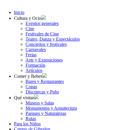
Inicio
Cultura y Ocio
Eventos generales
Cine
Festivales de Cine
Teatro, Danza y Espectáculos
Conciertos y festivales
Carnavales
Ferias
Arte y Exposiciones
Formación
Artículos
Comer y Beber
Bares y Restaurantes
Copas
Discotecas y Pubs
Qué visitar
Museos y Salas
Monumentos y Arquitectura
Parques y Naturalezas
Rutas
Para los Niños
Campo de Gibraltar