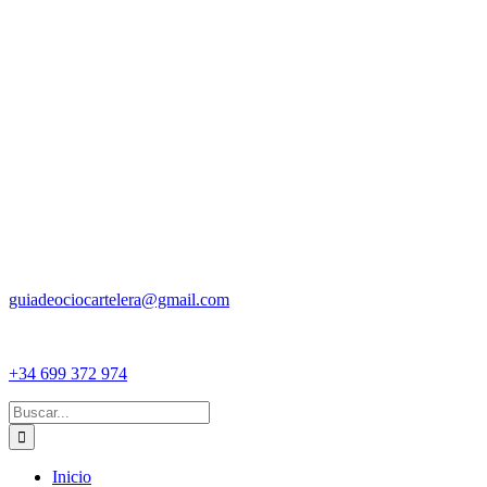
guiadeociocartelera@gmail.com
+34 699 372 974
Buscar:
Inicio