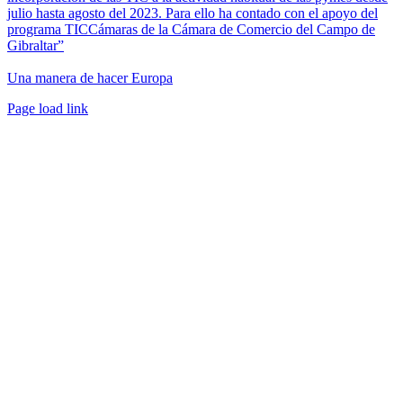
julio hasta agosto del 2023. Para ello ha contado con el apoyo del
programa TICCámaras de la Cámara de Comercio del Campo de
Gibraltar”
Una manera de hacer Europa
Facebook
Twitter
Instagram
Pinterest
Page load link
Ir
a
Arriba