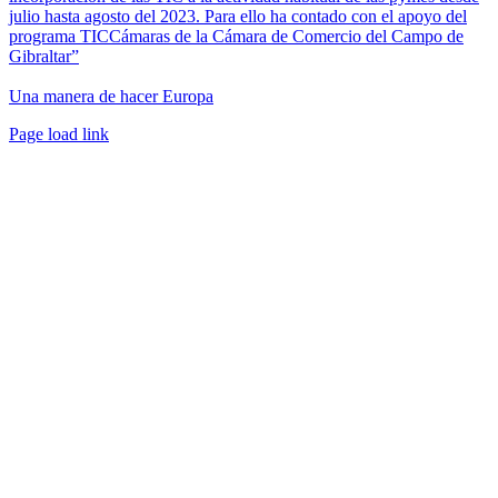
julio hasta agosto del 2023. Para ello ha contado con el apoyo del
programa TICCámaras de la Cámara de Comercio del Campo de
Gibraltar”
Una manera de hacer Europa
Facebook
Twitter
Instagram
Pinterest
Page load link
Ir
a
Arriba