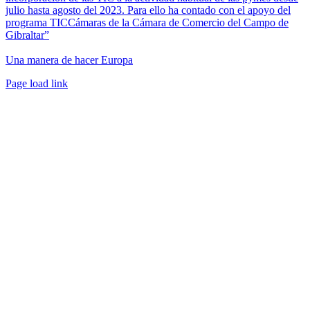
julio hasta agosto del 2023. Para ello ha contado con el apoyo del
programa TICCámaras de la Cámara de Comercio del Campo de
Gibraltar”
Una manera de hacer Europa
Facebook
Twitter
Instagram
Pinterest
Page load link
Ir
a
Arriba