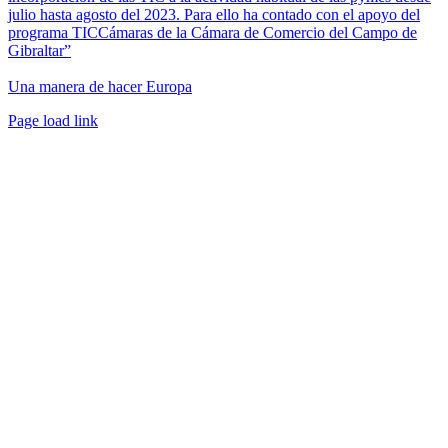
julio hasta agosto del 2023. Para ello ha contado con el apoyo del
programa TICCámaras de la Cámara de Comercio del Campo de
Gibraltar”
Una manera de hacer Europa
Facebook
Twitter
Instagram
Pinterest
Page load link
Ir
a
Arriba