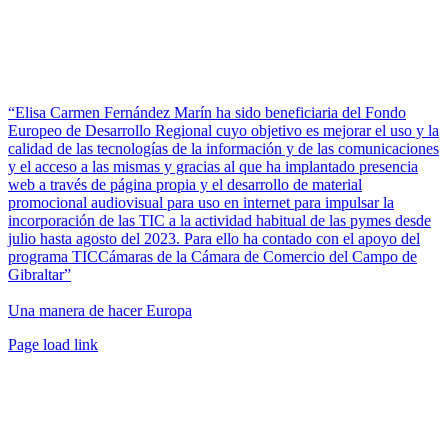
“Elisa Carmen Fernández Marín ha sido beneficiaria del Fondo
Europeo de Desarrollo Regional cuyo objetivo es mejorar el uso y la
calidad de las tecnologías de la información y de las comunicaciones
y el acceso a las mismas y gracias al que ha implantado presencia
web a través de página propia y el desarrollo de material
promocional audiovisual para uso en internet para impulsar la
incorporación de las TIC a la actividad habitual de las pymes desde
julio hasta agosto del 2023. Para ello ha contado con el apoyo del
programa TICCámaras de la Cámara de Comercio del Campo de
Gibraltar”
Una manera de hacer Europa
Facebook
Twitter
Instagram
Pinterest
Page load link
Ir
a
Arriba