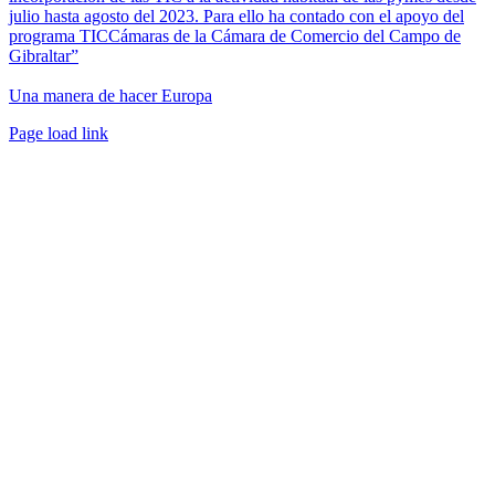
julio hasta agosto del 2023. Para ello ha contado con el apoyo del
programa TICCámaras de la Cámara de Comercio del Campo de
Gibraltar”
Una manera de hacer Europa
Facebook
Twitter
Instagram
Pinterest
Page load link
Ir
a
Arriba