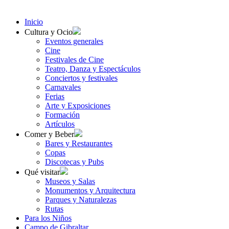
Inicio
Cultura y Ocio
Eventos generales
Cine
Festivales de Cine
Teatro, Danza y Espectáculos
Conciertos y festivales
Carnavales
Ferias
Arte y Exposiciones
Formación
Artículos
Comer y Beber
Bares y Restaurantes
Copas
Discotecas y Pubs
Qué visitar
Museos y Salas
Monumentos y Arquitectura
Parques y Naturalezas
Rutas
Para los Niños
Campo de Gibraltar