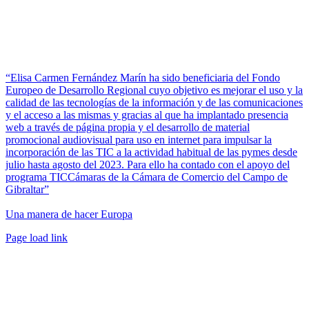
“Elisa Carmen Fernández Marín ha sido beneficiaria del Fondo
Europeo de Desarrollo Regional cuyo objetivo es mejorar el uso y la
calidad de las tecnologías de la información y de las comunicaciones
y el acceso a las mismas y gracias al que ha implantado presencia
web a través de página propia y el desarrollo de material
promocional audiovisual para uso en internet para impulsar la
incorporación de las TIC a la actividad habitual de las pymes desde
julio hasta agosto del 2023. Para ello ha contado con el apoyo del
programa TICCámaras de la Cámara de Comercio del Campo de
Gibraltar”
Una manera de hacer Europa
Facebook
Twitter
Instagram
Pinterest
Page load link
Ir
a
Arriba