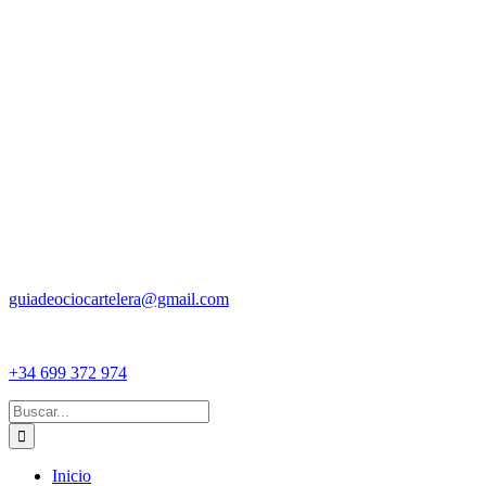
guiadeociocartelera@gmail.com
+34 699 372 974
Buscar:
Inicio