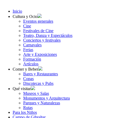
Inicio
Cultura y Ocio
Eventos generales
Cine
Festivales de Cine
Teatro, Danza y Espectáculos
Conciertos y festivales
Carnavales
Ferias
Arte y Exposiciones
Formación
Artículos
Comer y Beber
Bares y Restaurantes
Copas
Discotecas y Pubs
Qué visitar
Museos y Salas
Monumentos y Arquitectura
Parques y Naturalezas
Rutas
Para los Niños
Campo de Gibraltar