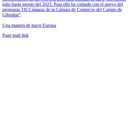
julio hasta agosto del 2023. Para ello ha contado con el apoyo del
programa TICCámaras de la Cámara de Comercio del Campo de
Gibraltar”
Una manera de hacer Europa
Facebook
Twitter
Instagram
Pinterest
Page load link
Ir
a
Arriba