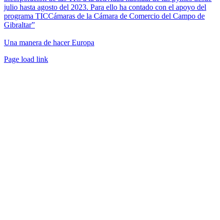
julio hasta agosto del 2023. Para ello ha contado con el apoyo del
programa TICCámaras de la Cámara de Comercio del Campo de
Gibraltar”
Una manera de hacer Europa
Facebook
Twitter
Instagram
Pinterest
Page load link
Ir
a
Arriba