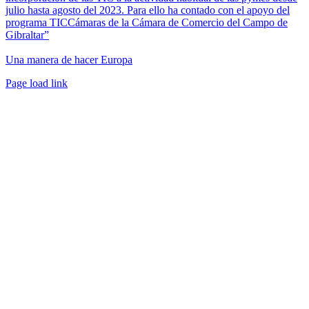
julio hasta agosto del 2023. Para ello ha contado con el apoyo del
programa TICCámaras de la Cámara de Comercio del Campo de
Gibraltar”
Una manera de hacer Europa
Facebook
Twitter
Instagram
Pinterest
Page load link
Ir
a
Arriba