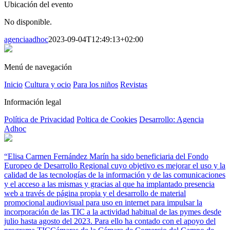
Ubicación del evento
No disponible.
agenciaadhoc
2023-09-04T12:49:13+02:00
Menú de navegación
Inicio
Cultura y ocio
Para los niños
Revistas
Información legal
Política de Privacidad
Poltica de Cookies
Desarrollo: Agencia
Adhoc
“Elisa Carmen Fernández Marín ha sido beneficiaria del Fondo
Europeo de Desarrollo Regional cuyo objetivo es mejorar el uso y la
calidad de las tecnologías de la información y de las comunicaciones
y el acceso a las mismas y gracias al que ha implantado presencia
web a través de página propia y el desarrollo de material
promocional audiovisual para uso en internet para impulsar la
incorporación de las TIC a la actividad habitual de las pymes desde
julio hasta agosto del 2023. Para ello ha contado con el apoyo del