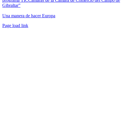
programa TICCámaras de la Cámara de Comercio del Campo de
Gibraltar”
Una manera de hacer Europa
Facebook
Twitter
Instagram
Pinterest
Page load link
Ir
a
Arriba