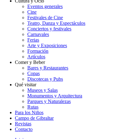
Cultura y Ocio
Eventos generales
Cine
Festivales de Cine
Teatro, Danza y Espectáculos
Conciertos y festivales
Carnavales
Ferias
Arte y Exposiciones
Formación
Artículos
Comer y Beber
Bares y Restaurantes
Copas
Discotecas y Pubs
Qué visitar
Museos y Salas
Monumentos y Arquitectura
Parques y Naturalezas
Rutas
Para los Niños
Campo de Gibraltar
Revistas
Contacto