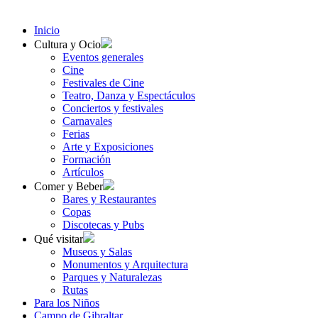
Inicio
Cultura y Ocio
Eventos generales
Cine
Festivales de Cine
Teatro, Danza y Espectáculos
Conciertos y festivales
Carnavales
Ferias
Arte y Exposiciones
Formación
Artículos
Comer y Beber
Bares y Restaurantes
Copas
Discotecas y Pubs
Qué visitar
Museos y Salas
Monumentos y Arquitectura
Parques y Naturalezas
Rutas
Para los Niños
Campo de Gibraltar