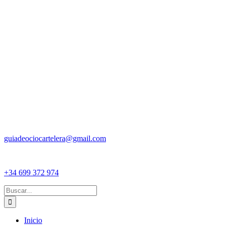
guiadeociocartelera@gmail.com
+34 699 372 974
Buscar:
Inicio