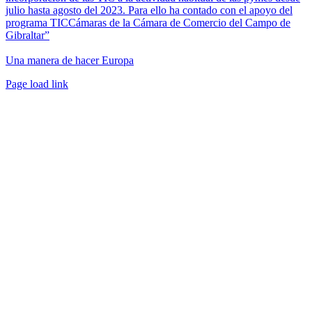
julio hasta agosto del 2023. Para ello ha contado con el apoyo del
programa TICCámaras de la Cámara de Comercio del Campo de
Gibraltar”
Una manera de hacer Europa
Facebook
Twitter
Instagram
Pinterest
Page load link
Ir
a
Arriba