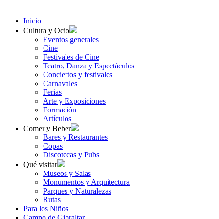
Inicio
Cultura y Ocio
Eventos generales
Cine
Festivales de Cine
Teatro, Danza y Espectáculos
Conciertos y festivales
Carnavales
Ferias
Arte y Exposiciones
Formación
Artículos
Comer y Beber
Bares y Restaurantes
Copas
Discotecas y Pubs
Qué visitar
Museos y Salas
Monumentos y Arquitectura
Parques y Naturalezas
Rutas
Para los Niños
Campo de Gibraltar