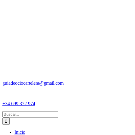
guiadeociocartelera@gmail.com
+34 699 372 974
Buscar:
Inicio