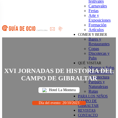
festivales
Saltar
Carnavales
al
Ferias
contenido
Arte y
Exposiciones
Formación
Artículos
COMER Y BEBER
Bares y
Restaurantes
Copas
Discotecas y
Pubs
QUÉ VISITAR
Museos y Salas
XVI JORNADAS DE HISTORIA DEL
Monumentos y
CAMPO DE GIBRALTAR
Arquitectura
Parques y
Naturalezas
Hotel La Montera
Rutas
PARA LOS NIÑOS
CAMPO DE
Día del evento: 20/10/2023
GIBRALTAR
REVISTAS
CONTACTO