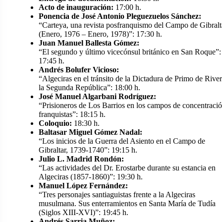
Acto de inauguración:
17:00 h.
Ponencia de José Antonio Pleguezuelos Sánchez:
“Carteya, una revista posfranquismo del Campo de Gibralt
(Enero, 1976 – Enero, 1978)”: 17:30 h.
Juan Manuel Ballesta Gómez:
“El segundo y último vicecónsul británico en San Roque”:
17:45 h.
Andrés Bolufer Vicioso:
“Algeciras en el tránsito de la Dictadura de Primo de River
la Segunda República”: 18:00 h.
José Manuel Algarbani Rodríguez:
“Prisioneros de Los Barrios en los campos de concentraci
franquistas”: 18:15 h.
Coloquio:
18:30 h.
Baltasar Miguel Gómez Nadal:
“Los inicios de la Guerra del Asiento en el Campo de
Gibraltar, 1739-1740”: 19:15 h.
Julio L. Madrid Rondón:
“Las actividades del Dr. Erostarbe durante su estancia en
Algeciras (1857-1860)”: 19:30 h.
Manuel López Fernández:
“Tres personajes santiaguistas frente a la Algeciras
musulmana. Sus enterramientos en Santa María de Tudía
(Siglos XIII-XVI)”: 19:45 h.
Andrés Sarria Muñoz: