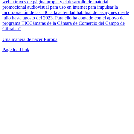
web a través de página propia y el desarrollo de material
promocional audiovisual para uso en internet para impulsar la
incorporación de las TIC a la actividad habitual de las pymes desde
julio hasta agosto del 2023. Para ello ha contado con el apoyo del
programa TICCámaras de la Cámara de Comercio del Campo de
Gibraltar”
Una manera de hacer Europa
Facebook
Twitter
Instagram
Pinterest
Page load link
Ir
a
Arriba