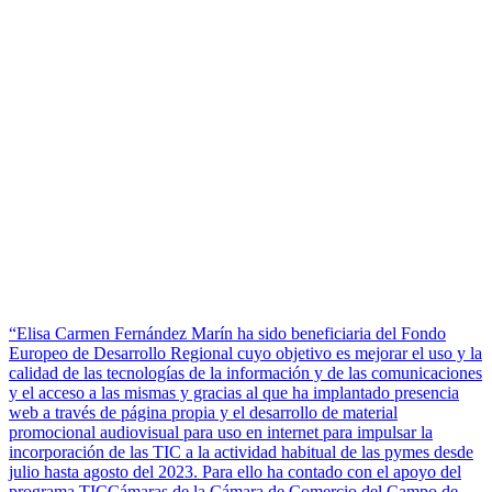
“Elisa Carmen Fernández Marín ha sido beneficiaria del Fondo
Europeo de Desarrollo Regional cuyo objetivo es mejorar el uso y la
calidad de las tecnologías de la información y de las comunicaciones
y el acceso a las mismas y gracias al que ha implantado presencia
web a través de página propia y el desarrollo de material
promocional audiovisual para uso en internet para impulsar la
incorporación de las TIC a la actividad habitual de las pymes desde
julio hasta agosto del 2023. Para ello ha contado con el apoyo del
programa TICCámaras de la Cámara de Comercio del Campo de