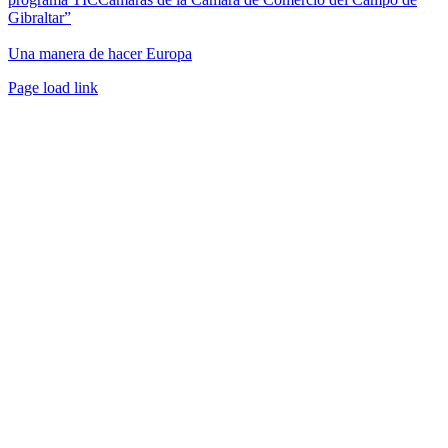
Gibraltar”
Una manera de hacer Europa
Facebook
Twitter
Instagram
Pinterest
Page load link
Ir
a
Arriba