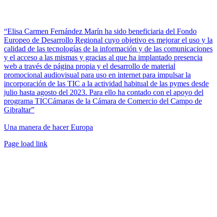
“Elisa Carmen Fernández Marín ha sido beneficiaria del Fondo
Europeo de Desarrollo Regional cuyo objetivo es mejorar el uso y la
calidad de las tecnologías de la información y de las comunicaciones
y el acceso a las mismas y gracias al que ha implantado presencia
web a través de página propia y el desarrollo de material
promocional audiovisual para uso en internet para impulsar la
incorporación de las TIC a la actividad habitual de las pymes desde
julio hasta agosto del 2023. Para ello ha contado con el apoyo del
programa TICCámaras de la Cámara de Comercio del Campo de
Gibraltar”
Una manera de hacer Europa
Facebook
Twitter
Instagram
Pinterest
Page load link
Ir
a
Arriba