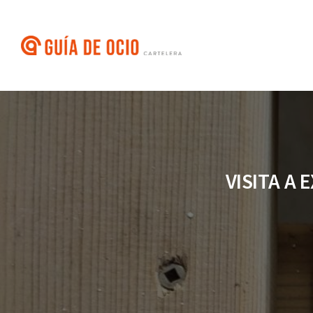
Saltar
al
contenido
VISITA A 