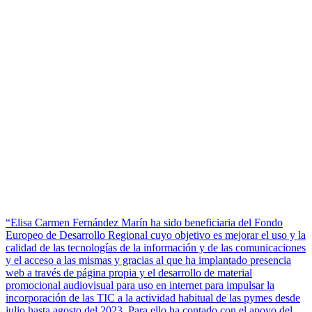
“Elisa Carmen Fernández Marín ha sido beneficiaria del Fondo
Europeo de Desarrollo Regional cuyo objetivo es mejorar el uso y la
calidad de las tecnologías de la información y de las comunicaciones
y el acceso a las mismas y gracias al que ha implantado presencia
web a través de página propia y el desarrollo de material
promocional audiovisual para uso en internet para impulsar la
incorporación de las TIC a la actividad habitual de las pymes desde
julio hasta agosto del 2023. Para ello ha contado con el apoyo del