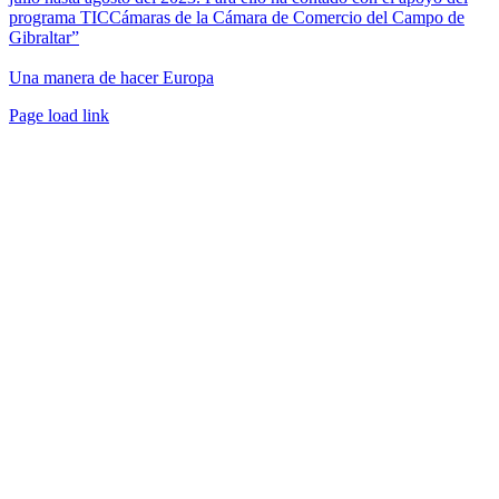
programa TICCámaras de la Cámara de Comercio del Campo de
Gibraltar”
Una manera de hacer Europa
Facebook
Twitter
Instagram
Pinterest
Page load link
Ir
a
Arriba