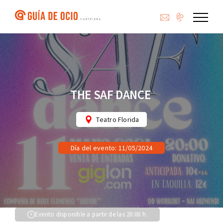
Saltar
al
contenido
THE SAF DANCE
Teatro Florida
Día del evento: 11/05/2024
Evento disponible a partir de las 20:00 h.