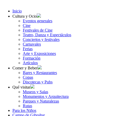
Inicio
Cultura y Ocio
Eventos generales
Cine
Festivales de Cine
Teatro, Danza y Espectáculos
Conciertos y festivales
Carnavales
Ferias
Arte y Exposiciones
Formación
Artículos
Comer y Beber
Bares y Restaurantes
Copas
Discotecas y Pubs
Qué visitar
Museos y Salas
Monumentos y Arquitectura
Parques y Naturalezas
Rutas
Para los Niños
Campo de Gibraltar