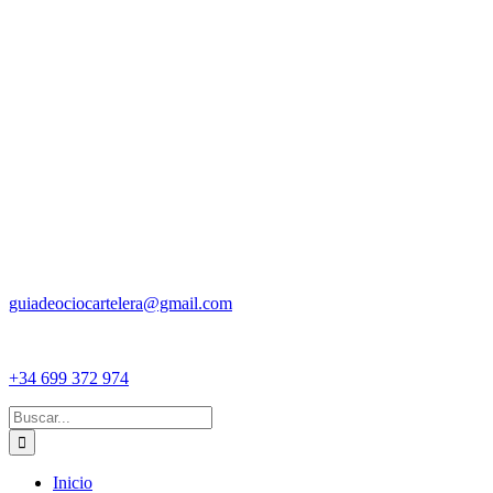
guiadeociocartelera@gmail.com
+34 699 372 974
Buscar:
Inicio