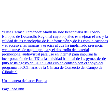
“Elisa Carmen Fernández Marín ha sido beneficiaria del Fondo
Europeo de Desarrollo Regional cuyo objetivo es mejorar el uso y la
calidad de las tecnologías de la información y de las comunicaciones
y el acceso a las mismas y gracias al que ha implantado presencia
web a través de página propia y el desarrollo de material
promocional audiovisual para uso en internet para impulsar la
incorporación de las TIC a la actividad habitual de las pymes desde
julio hasta agosto del 2023. Para ello ha contado con el apoyo del
programa TICCámaras de la Cámara de Comercio del Campo de
Gibraltar”
Una manera de hacer Europa
Facebook
Twitter
Instagram
Pinterest
Page load link
Ir
a
Arriba