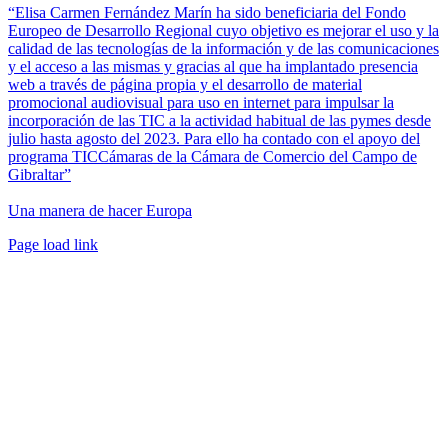
“Elisa Carmen Fernández Marín ha sido beneficiaria del Fondo
Europeo de Desarrollo Regional cuyo objetivo es mejorar el uso y la
calidad de las tecnologías de la información y de las comunicaciones
y el acceso a las mismas y gracias al que ha implantado presencia
web a través de página propia y el desarrollo de material
promocional audiovisual para uso en internet para impulsar la
incorporación de las TIC a la actividad habitual de las pymes desde
julio hasta agosto del 2023. Para ello ha contado con el apoyo del
programa TICCámaras de la Cámara de Comercio del Campo de
Gibraltar”
Una manera de hacer Europa
Facebook
Twitter
Instagram
Pinterest
Page load link
Ir
a
Arriba