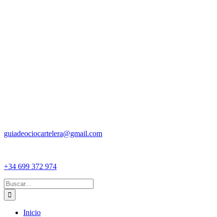
guiadeociocartelera@gmail.com
+34 699 372 974
Buscar:
Inicio