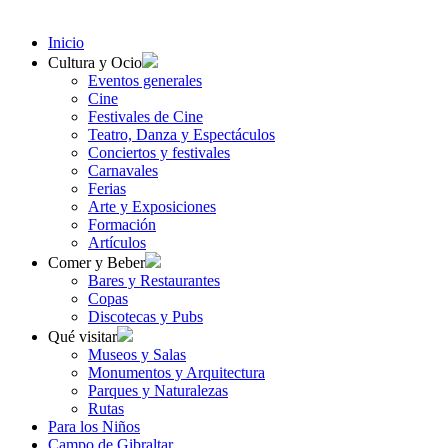
Inicio
Cultura y Ocio
Eventos generales
Cine
Festivales de Cine
Teatro, Danza y Espectáculos
Conciertos y festivales
Carnavales
Ferias
Arte y Exposiciones
Formación
Artículos
Comer y Beber
Bares y Restaurantes
Copas
Discotecas y Pubs
Qué visitar
Museos y Salas
Monumentos y Arquitectura
Parques y Naturalezas
Rutas
Para los Niños
Campo de Gibraltar