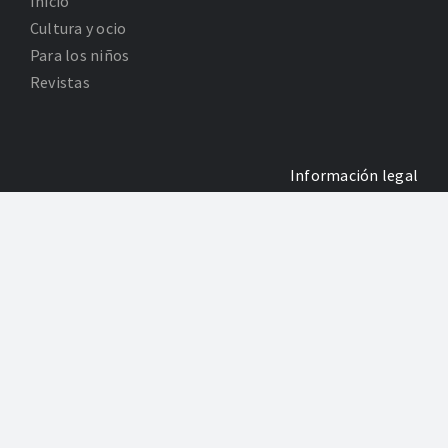
Inicio
Cultura y ocio
Para los niños
Revistas
Información legal
Política de Privacidad
Poltica de Cookies
Desarrollo: Agencia Adhoc