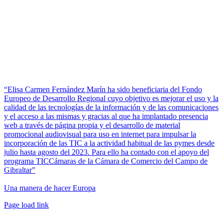
“Elisa Carmen Fernández Marín ha sido beneficiaria del Fondo
Europeo de Desarrollo Regional cuyo objetivo es mejorar el uso y la
calidad de las tecnologías de la información y de las comunicaciones
y el acceso a las mismas y gracias al que ha implantado presencia
web a través de página propia y el desarrollo de material
promocional audiovisual para uso en internet para impulsar la
incorporación de las TIC a la actividad habitual de las pymes desde
julio hasta agosto del 2023. Para ello ha contado con el apoyo del
programa TICCámaras de la Cámara de Comercio del Campo de
Gibraltar”
Una manera de hacer Europa
Facebook
Twitter
Instagram
Pinterest
Page load link
Ir
a